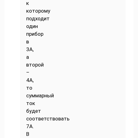
к
которому
подходит
один
прибор
в
3А,
а
второй
–
4А,
то
суммарный
ток
будет
соответствовать
7А.
В