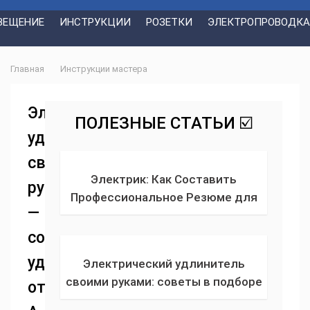
ВЕЩЕНИЕ
ИНСТРУКЦИИ
РОЗЕТКИ
ЭЛЕКТРОПРОВОДКА
Главная
Инструкции мастера
Электрический
ПОЛЕЗНЫЕ СТАТЬИ ☑️
удлинитель
своими
Электрик: Как Составить
руками
Профессиональное Резюме для
—
Успешного Трудоустройства
собираем
удлинитель
Электрический удлинитель
своими руками: советы в подборе
от
сечения, марки провода,