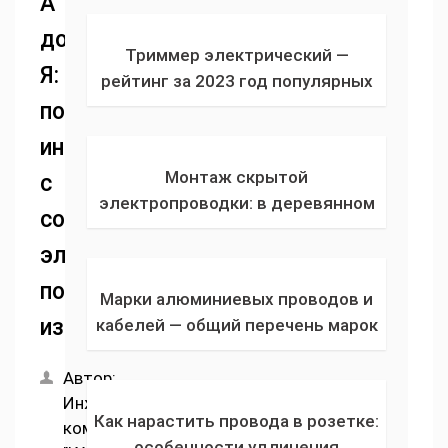
А
соотношения силы тока,
до
мощности и длинны провода
Триммер электрический —
Я:
рейтинг за 2023 год популярных
садовых ручных проводных или
пошаговая
аккумуляторных газонокосилок
инструкция
по отзывам
Монтаж скрытой
с
электропроводки: в деревянном
советами
и кирпичном доме от А до Я!
электрика
Плюсы и минусы скрытой
проводки, правила прокладки
по
Марки алюминиевых проводов и
изготовлению
кабелей — общий перечень марок
по назначению для
электропроводки, плюсы и
Автор:
Инженерная
минусы алюминия
Как нарастить провода в розетке:
компания
особенности удлинения