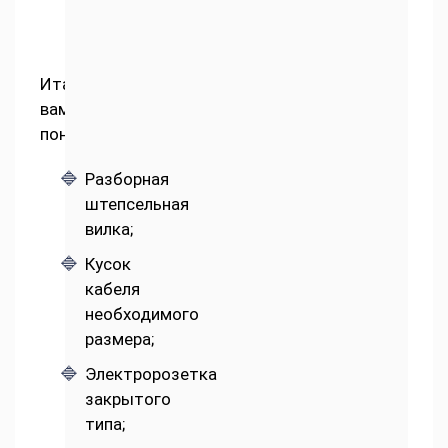
Итак,
вам
понадобится:
Разборная
штепсельная
вилка;
Кусок
кабеля
необходимого
размера;
Электророзетка
закрытого
типа;