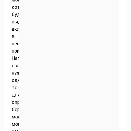
которую
будут
выдавать
включаемые
в
него
приборы.
Например,
если
нужна
одна
точка,
для
определения
берется
максимальная
мощность