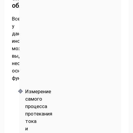
обладают
Всего
у
данного
инструмента
можно
выделить
несколько
основных
функций:
Измерение
самого
процесса
протекания
тока
и