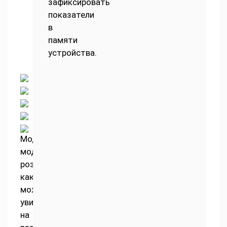
зафиксировать
показатели
в
памяти
устройства.
Модель
модели
рознь,
как
можно
увидеть
на