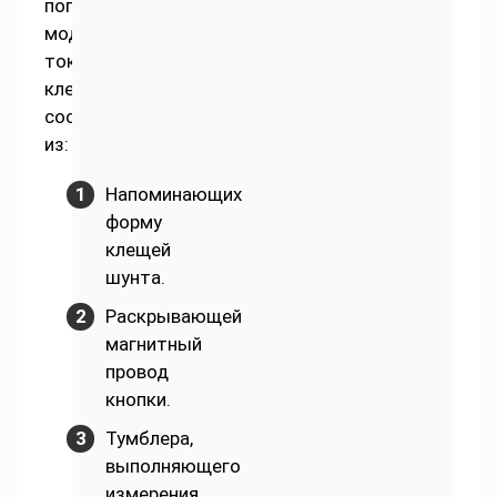
популярные
модели
токоизмерительных
клещей
состоят
из:
Напоминающих
форму
клещей
шунта.
Раскрывающей
магнитный
провод
кнопки.
Тумблера,
выполняющего
измерения.