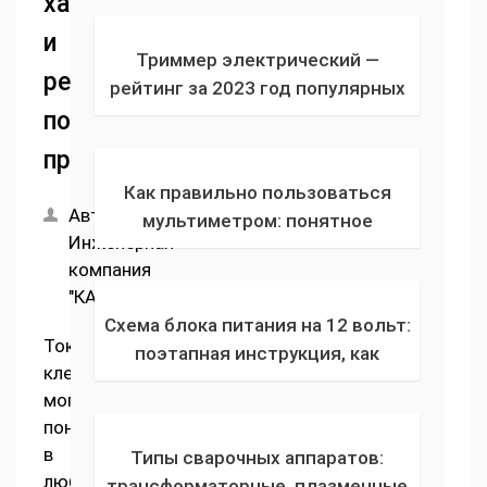
характеристики
принцип действия, плюсы и
и
минусы
Триммер электрический —
рекомендации
рейтинг за 2023 год популярных
садовых ручных проводных или
по
аккумуляторных газонокосилок
применению
по отзывам
Как правильно пользоваться
Автор:
мультиметром: понятное
Инженерная
описание для каждого, как
компания
проводить измерения
"КАПРО"
переменного тока на цифровом
Схема блока питания на 12 вольт:
мультиметре
Токоизмерительные
поэтапная инструкция, как
клещи
сделать выпрямитель и
могут
простейший блок питания своими
понадобиться
руками (73 фото)
в
Типы сварочных аппаратов:
любой
трансформаторные, плазменные