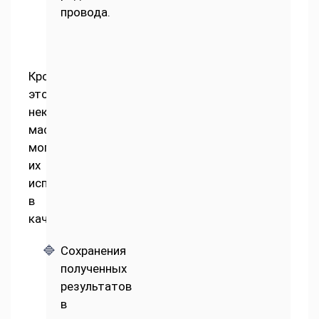
провода.
Кроме
этого
некоторые
мастера
могут
их
использовать
в
качестве:
Сохранения
полученных
результатов
в