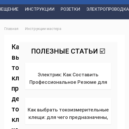
ВЕЩЕНИЕ
ИНСТРУКЦИИ
РОЗЕТКИ
ЭЛЕКТРОПРОВОДКА
Главная
Инструкции мастера
Как
ПОЛЕЗНЫЕ СТАТЬИ ☑️
выбирать
токоизмерительные
Электрик: Как Составить
клещи:
Профессиональное Резюме для
принцип
Успешного Трудоустройства
действия
токовых
Как выбрать токоизмерительные
клещи: для чего предназначены,
клещей,
как пользоваться? Устройство,