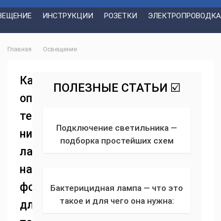
ВЕЩЕНИЕ
ИНСТРУКЦИИ
РОЗЕТКИ
ЭЛЕКТРОПРОВОДКА
Главная
Освещение
Как
ПОЛЕЗНЫЕ СТАТЬИ ☑️
определить
температуру
Подключение светильника —
нити
подборка простейших схем
лампы
соединения лампочки с 2, 3, 4 и
более проводами через
накаливания:
выключатель
формулы
Бактерицидная лампа — что это
такое и для чего она нужна:
для
принцип работы, полезные