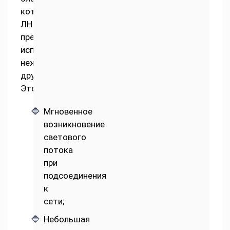
которым
ЛН
предпочтительнее
использовать,
нежели
другие.
Это:
Мгновенное
возникновение
светового
потока
при
подсоединения
к
сети;
Небольшая