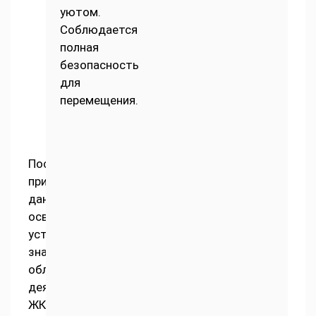
уютом.
Соблюдается
полная
безопасность
для
перемещения.
Посредством
применения
данных
осветительных
устройств
значительно
облегчается
деятельность
ЖКХ-