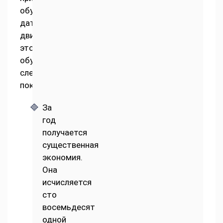
обустроенных
датчиками
движения,
это
обусловлено
следующими
показателями:
За
год
получается
существенная
экономия.
Она
исчисляется
сто
восемьдесят
одной