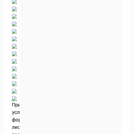
При
усложненной
форме
лестничного