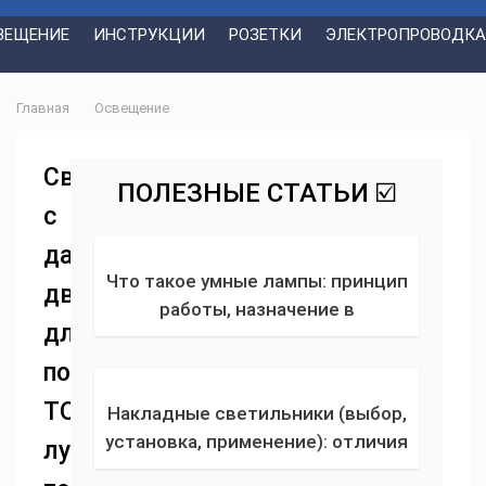
ВЕЩЕНИЕ
ИНСТРУКЦИИ
РОЗЕТКИ
ЭЛЕКТРОПРОВОДКА
Главная
Освещение
Светильники
ПОЛЕЗНЫЕ СТАТЬИ ☑️
с
датчиком
Что такое умные лампы: принцип
движения
работы, назначение в
для
обустройстве, отличия от
обычной + советы по выбору и
подъезда.
грамотному использованию
ТОП-10
Накладные светильники (выбор,
установка, применение): отличия
лучших
от встраиваемых + 110 фото-идей