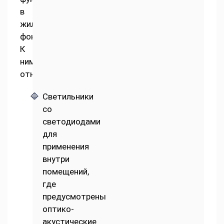
в
жилом
фонде.
К
ним
относятся:
Светильники
со
светодиодами
для
применения
внутри
помещений,
где
предусмотрены
оптико-
акустические