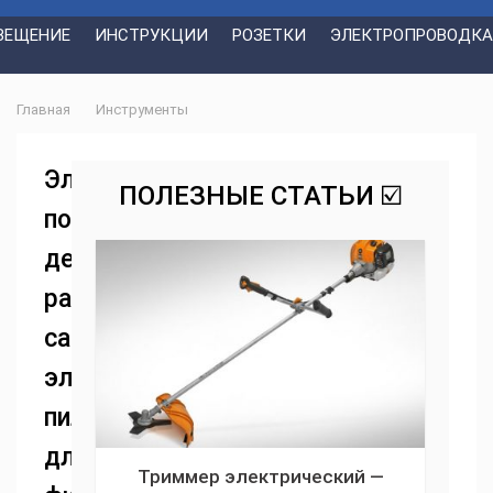
ВЕЩЕНИЕ
ИНСТРУКЦИИ
РОЗЕТКИ
ЭЛЕКТРОПРОВОДКА
Главная
Инструменты
Электроножовка
ПОЛЕЗНЫЕ СТАТЬИ ☑️
по
дереву:
разновидности
сабельных
электрических
пил
для
Триммер электрический —