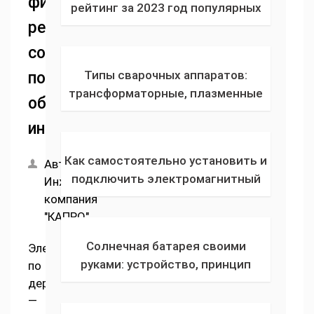
фигурного
рейтинг за 2023 год популярных
реза,
садовых ручных проводных или
аккумуляторных газонокосилок
советы
по отзывам
Типы сварочных аппаратов:
по
трансформаторные, плазменные
обслуживанию
резаки, инверторные, устройства
инструмента
для точечной сварки и
выпрямители
Как самостоятельно установить и
Автор:
подключить электромагнитный
Инженерная
замок? Руководство по ремонту
компания
замка входной двери квартиры и
"КАПРО"
частного дома
Солнечная батарея своими
Электроножовка
руками: устройство, принцип
по
работы, виды панелей.
дереву
Инструкция по изготовлению
—