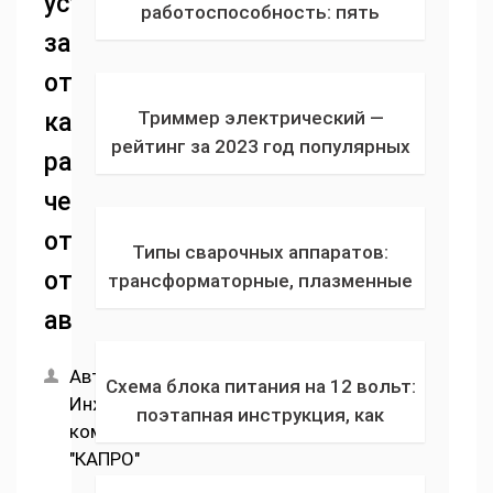
устройства
работоспособность: пять
защитного
простых способов для теста
устройства защитного
отключения,
отключения в домашних условиях
Триммер электрический —
как
рейтинг за 2023 год популярных
расшифровывается,
садовых ручных проводных или
чем
аккумуляторных газонокосилок
по отзывам
отличается
Типы сварочных аппаратов:
от
трансформаторные, плазменные
резаки, инверторные, устройства
автомата
для точечной сварки и
выпрямители
Автор:
Схема блока питания на 12 вольт:
Инженерная
поэтапная инструкция, как
компания
сделать выпрямитель и
"КАПРО"
простейший блок питания своими