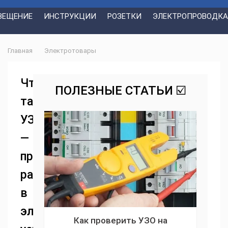
ВЕЩЕНИЕ
ИНСТРУКЦИИ
РОЗЕТКИ
ЭЛЕКТРОПРОВОДКА
Главная
Электротовары
Что
ПОЛЕЗНЫЕ СТАТЬИ ☑️
такое
УЗО
—
принцип
работы
в
электрике
Как проверить УЗО на