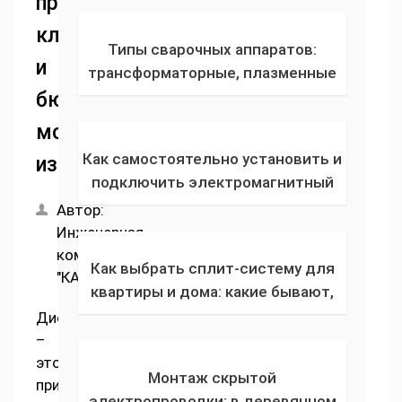
премиум-
реза, советы по обслуживанию
класса
инструмента
Типы сварочных аппаратов:
и
трансформаторные, плазменные
резаки, инверторные, устройства
бюджетных
для точечной сварки и
моделей
выпрямители
Как самостоятельно установить и
измельчителей
подключить электромагнитный
замок? Руководство по ремонту
Автор:
замка входной двери квартиры и
Инженерная
частного дома
компания
Как выбрать сплит-систему для
"КАПРО"
квартиры и дома: какие бывают,
чем отличаются, какие самые
Диспоузер
экономичные на охлаждение?
–
это
Монтаж скрытой
прибор,
электропроводки: в деревянном