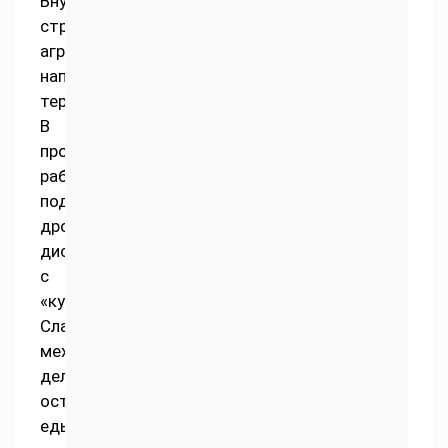
Внутреннее
строение
агрегата
напоминает
терку.
В
процессе
работы
подключается
дробильный
диск
с
«кулачками».
Слаженный
механизм
делает
остатки
еды