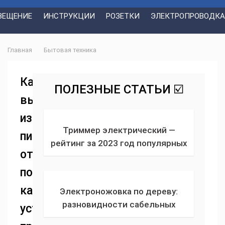
ВЕЩЕНИЕ
ИНСТРУКЦИИ
РОЗЕТКИ
ЭЛЕКТРОПРОВОДКА
Главная
Бытовая техника
Как
ПОЛЕЗНЫЕ СТАТЬИ ☑️
выбрать
измельчитель
Триммер электрический —
пищевых
рейтинг за 2023 год популярных
отходов:
садовых ручных проводных или
аккумуляторных газонокосилок
подборка
по отзывам
качественных
Электроножовка по дереву:
разновидности сабельных
устройств
электрических пил для фигурного