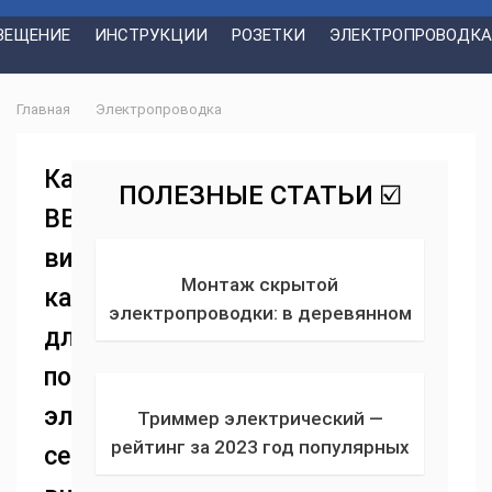
ВЕЩЕНИЕ
ИНСТРУКЦИИ
РОЗЕТКИ
ЭЛЕКТРОПРОВОДКА
Главная
Электропроводка
Кабель
ПОЛЕЗНЫЕ СТАТЬИ ☑️
ВВГ:
виды
Монтаж скрытой
кабеля
электропроводки: в деревянном
для
и кирпичном доме от А до Я!
Плюсы и минусы скрытой
построения
проводки, правила прокладки
электрических
Триммер электрический —
рейтинг за 2023 год популярных
сетей
садовых ручных проводных или