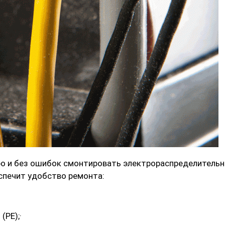
о и без ошибок смонтировать электрораспределительн
спечит удобство ремонта:
(PE);·