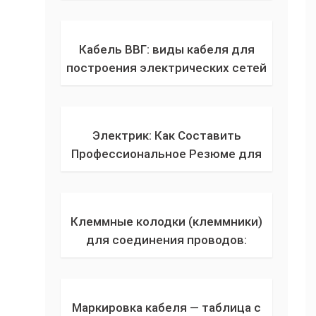
по назначению для
электропроводки, плюсы и
минусы алюминия
Кабель ВВГ: виды кабеля для
построения электрических сетей
внутри и снаружи зданий,
технические характеристики,
расшифровка
Электрик: Как Составить
Профессиональное Резюме для
Успешного Трудоустройства
Клеммные колодки (клеммники)
для соединения проводов:
способы соединения, виды по
способу крепления и
расположению контактов
Маркировка кабеля — таблица с