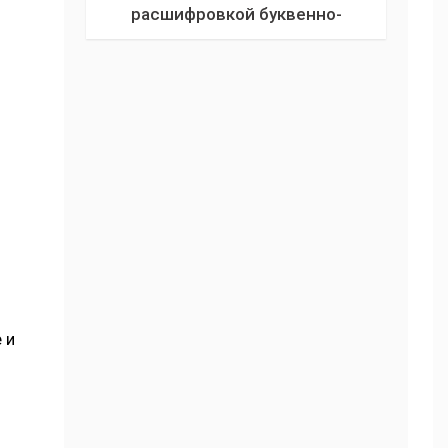
расшифровкой буквенно-
цифровых обозначений проводов
и кабелей (типы, виды и примеры
с фото)
 и