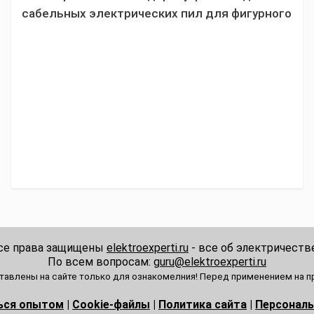
сабельных электрических пил для фигурного
реза, советы по обслуживанию инструмента
Все права защищены
elektroexperti.ru
- все об электричестве
По всем вопросам:
guru@elektroexperti.ru
ставлены на сайте только для ознакомелния! Перед применением на пр
ься опытом
|
Cookie-файлы
|
Политика сайта
|
Персонал