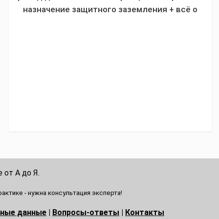
назначение защитного заземления + всё о
маркировке, цвете кабеля, требованиях к
сечению
 от А до Я.
актике - нужна консультация эксперта!
ьные данные
|
Вопросы-ответы
|
Контакты