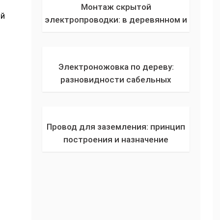
Монтаж скрытой
ой
электропроводки: в деревянном и
кирпичном доме от А до Я! Плюсы
и минусы скрытой проводки,
правила прокладки
Электроножовка по дереву:
разновидности сабельных
электрических пил для фигурного
реза, советы по обслуживанию
инструмента
Провод для заземления: принцип
построения и назначение
защитного заземления + всё о
маркировке, цвете кабеля,
требованиях к сечению