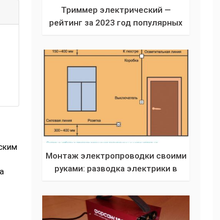
Триммер электрический —
рейтинг за 2023 год популярных
садовых ручных проводных или
аккумуляторных газонокосилок
по отзывам
еским
Монтаж электропроводки своими
руками: разводка электрики в
а
доме, квартире, гараже и бане
для начинающих (правила, нормы
и алгоритм работ)