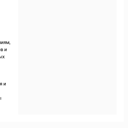
ниям,
в и
ых
я и
ы