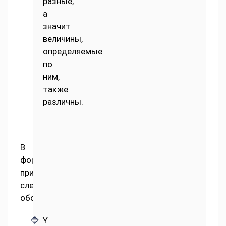
разные,
а
значит
величины,
определяемые
по
ним,
также
различны.
В
формуле
применяются
следующие
обозначения:
Y