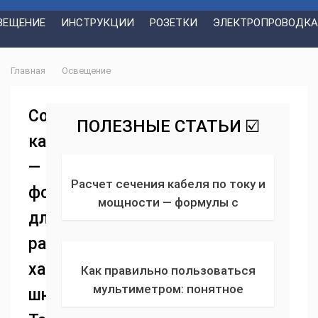
ВЕЩЕНИЕ
ИНСТРУКЦИИ
РОЗЕТКИ
ЭЛЕКТРОПРОВОДКА
Главная
Освещение
Сопротивление
ПОЛЕЗНЫЕ СТАТЬИ ☑️
кабеля
—
Расчет сечения кабеля по току и
формула
мощности — формулы с
для
примерами выполнения расчета
реактивной и активной мощности
расчета
тока
характеристик
Как правильно пользоваться
мультиметром: понятное
шнура.
описание для каждого, как