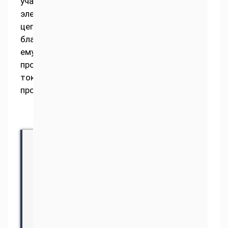
участок
электрической
цепи
благодаря
ему,
противодействует
токовому
прохождению.
Образование
подобной
величины
способно
изменять
не
только