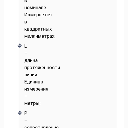
в
номинале.
Измеряется
в
квадратных
миллиметрах;
L
–
длина
протяженности
линии.
Единица
измерения
–
метры;
P
–
сопротивление