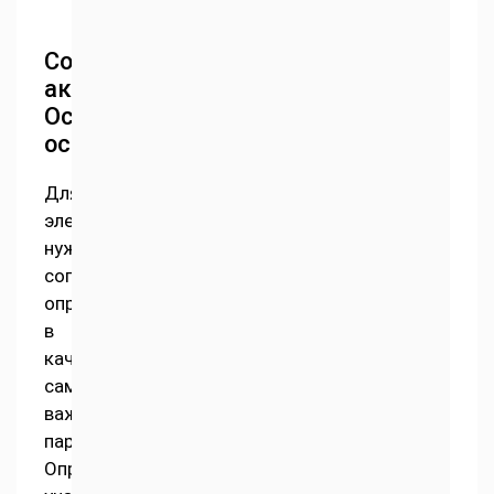
Сопротивление
активное.
Основные
особенности
Для
электротехнических
нужд
сопротивление
определяется
в
качестве
самого
важного
параметра.
Определенный