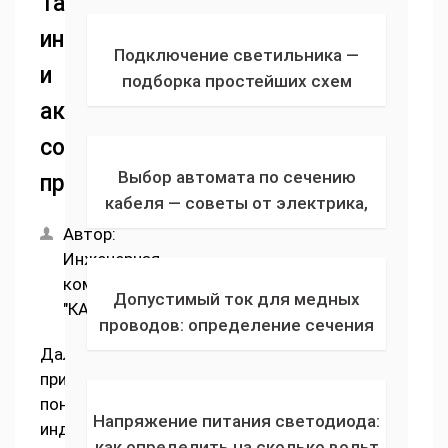
Таблица
проводить измерения
индуктивных
переменного тока на цифровом
Подключение светильника —
мультиметре
и
подборка простейших схем
соединения лампочки с 2, 3, 4 и
активных
более проводами через
сопротивлений
выключатель
Выбор автомата по сечению
проводов
кабеля — советы от электрика,
что нужно нужно учитывать при
Автор:
выборе для защиты кабеля от
Инженерная
перегрева
компания
Допустимый ток для медных
"КАПРО"
проводов: определение сечения
кабеля и рабочей плотности тока
Далее
опираясь на требования ПУЭ
приводится
понятия
Напряжение питания светодиода:
индуктивного
как определить на сколько вольт